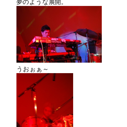
夢のような展開。
うおぉぁ～