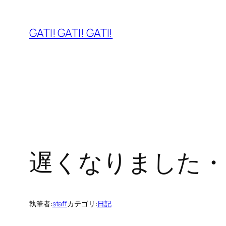
内
容
GATI! GATI! GATI!
を
ス
キ
ッ
プ
遅くなりました・
執筆者:
staff
カテゴリ:
日記