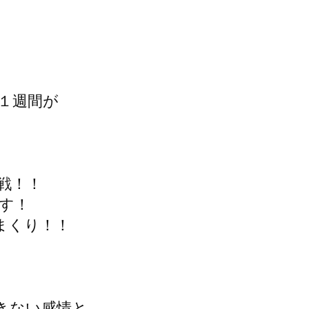
１週間が
戦！！
す！
まくり！！
きない感情と、、