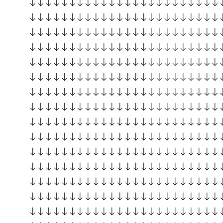
↓↓↓↓↓↓↓↓↓↓↓↓↓↓↓↓↓↓↓↓↓↓↓↓
↓↓↓↓↓↓↓↓↓↓↓↓↓↓↓↓↓↓↓↓↓↓↓↓
↓↓↓↓↓↓↓↓↓↓↓↓↓↓↓↓↓↓↓↓↓↓↓↓
↓↓↓↓↓↓↓↓↓↓↓↓↓↓↓↓↓↓↓↓↓↓↓↓
↓↓↓↓↓↓↓↓↓↓↓↓↓↓↓↓↓↓↓↓↓↓↓↓
↓↓↓↓↓↓↓↓↓↓↓↓↓↓↓↓↓↓↓↓↓↓↓↓
↓↓↓↓↓↓↓↓↓↓↓↓↓↓↓↓↓↓↓↓↓↓↓↓
↓↓↓↓↓↓↓↓↓↓↓↓↓↓↓↓↓↓↓↓↓↓↓↓
↓↓↓↓↓↓↓↓↓↓↓↓↓↓↓↓↓↓↓↓↓↓↓↓
↓↓↓↓↓↓↓↓↓↓↓↓↓↓↓↓↓↓↓↓↓↓↓↓
↓↓↓↓↓↓↓↓↓↓↓↓↓↓↓↓↓↓↓↓↓↓↓↓
↓↓↓↓↓↓↓↓↓↓↓↓↓↓↓↓↓↓↓↓↓↓↓↓
↓↓↓↓↓↓↓↓↓↓↓↓↓↓↓↓↓↓↓↓↓↓↓↓
↓↓↓↓↓↓↓↓↓↓↓↓↓↓↓↓↓↓↓↓↓↓↓↓
↓↓↓↓↓↓↓↓↓↓↓↓↓↓↓↓↓↓↓↓↓↓↓↓