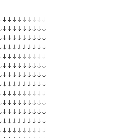
↓↓↓↓↓↓↓↓↓↓
↓↓↓↓↓↓↓↓↓↓
↓↓↓↓↓↓↓↓↓↓
↓↓↓↓↓↓↓↓↓↓
↓↓↓↓↓↓↓↓↓↓
↓↓↓↓↓↓↓↓↓↓
↓↓↓↓↓↓↓↓↓↓
↓↓↓↓↓↓↓↓↓↓
↓↓↓↓↓↓↓↓↓↓
↓↓↓↓↓↓↓↓↓↓
↓↓↓↓↓↓↓↓↓↓
↓↓↓↓↓↓↓↓↓↓
↓↓↓↓↓↓↓↓↓↓