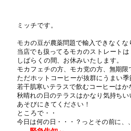
ミッチです。
モカの豆が農薬問題で輸入できなくな
当店でも扱ってるモカのストレートは
しばらくの間、お休みいたします。
モカフェチの方、モカ党の方、無期限
ただホットコーヒーが抜群にうまい季
若干肌寒いテラスで飲むコーヒーはか
秋晴れの日のテラスはかなり気持ちい
あそびにきてください！
ところで・・
今日は何の日・・・？っとその前に、
緊急告知～