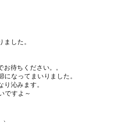
りました。
でお待ちください。。
節になってまいりました。
なり沁みます。
いですよ～
、、