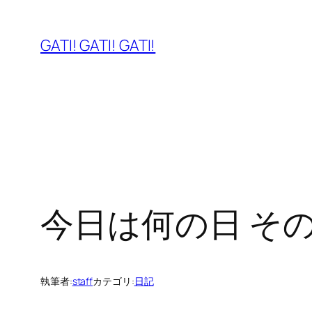
内
容
GATI! GATI! GATI!
を
ス
キ
ッ
プ
今日は何の日 そ
執筆者:
staff
カテゴリ:
日記