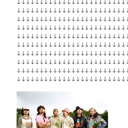
↓↓↓↓↓↓↓↓↓↓↓↓↓↓↓↓↓↓↓↓↓↓↓↓
↓↓↓↓↓↓↓↓↓↓↓↓↓↓↓↓↓↓↓↓↓↓↓↓
↓↓↓↓↓↓↓↓↓↓↓↓↓↓↓↓↓↓↓↓↓↓↓↓
↓↓↓↓↓↓↓↓↓↓↓↓↓↓↓↓↓↓↓↓↓↓↓↓
↓↓↓↓↓↓↓↓↓↓↓↓↓↓↓↓↓↓↓↓↓↓↓↓
↓↓↓↓↓↓↓↓↓↓↓↓↓↓↓↓↓↓↓↓↓↓↓↓
↓↓↓↓↓↓↓↓↓↓↓↓↓↓↓↓↓↓↓↓↓↓↓↓
↓↓↓↓↓↓↓↓↓↓↓↓↓↓↓↓↓↓↓↓↓↓↓↓
↓↓↓↓↓↓↓↓↓↓↓↓↓↓↓↓↓↓↓↓↓↓↓↓
↓↓↓↓↓↓↓↓↓↓↓↓↓↓↓↓↓↓↓↓↓↓↓↓