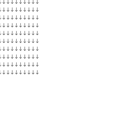
↓↓↓↓↓↓↓↓↓↓
↓↓↓↓↓↓↓↓↓↓
↓↓↓↓↓↓↓↓↓↓
↓↓↓↓↓↓↓↓↓↓
↓↓↓↓↓↓↓↓↓↓
↓↓↓↓↓↓↓↓↓↓
↓↓↓↓↓↓↓↓↓↓
↓↓↓↓↓↓↓↓↓↓
↓↓↓↓↓↓↓↓↓↓
↓↓↓↓↓↓↓↓↓↓