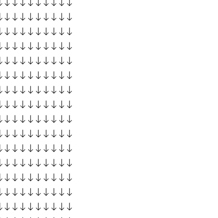
↓↓↓↓↓↓↓↓↓↓
↓↓↓↓↓↓↓↓↓↓
↓↓↓↓↓↓↓↓↓↓
↓↓↓↓↓↓↓↓↓↓
↓↓↓↓↓↓↓↓↓↓
↓↓↓↓↓↓↓↓↓↓
↓↓↓↓↓↓↓↓↓↓
↓↓↓↓↓↓↓↓↓↓
↓↓↓↓↓↓↓↓↓↓
↓↓↓↓↓↓↓↓↓↓
↓↓↓↓↓↓↓↓↓↓
↓↓↓↓↓↓↓↓↓↓
↓↓↓↓↓↓↓↓↓↓
↓↓↓↓↓↓↓↓↓↓
↓↓↓↓↓↓↓↓↓↓