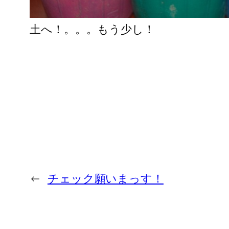
土へ！。。。もう少し！
←
チェック願いまっす！