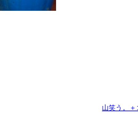
山笑う。＋