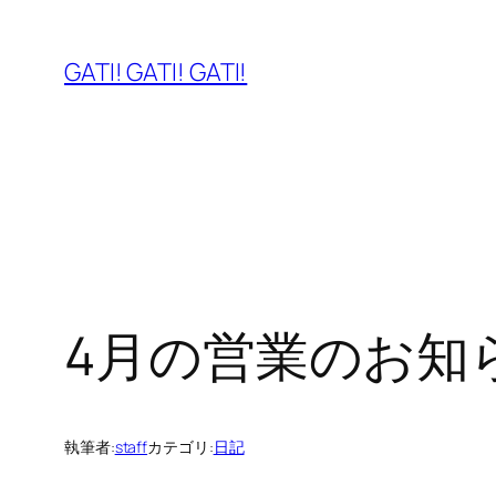
内
容
GATI! GATI! GATI!
を
ス
キ
ッ
プ
4月の営業のお知
執筆者:
staff
カテゴリ:
日記