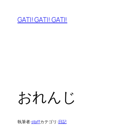
内
容
GATI! GATI! GATI!
を
ス
キ
ッ
プ
おれんじ
執筆者:
staff
カテゴリ:
日記