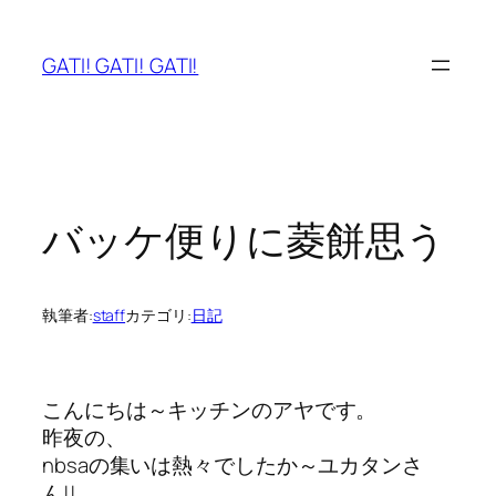
内
容
GATI! GATI! GATI!
を
ス
キ
ッ
プ
バッケ便りに菱餅思う
執筆者:
staff
カテゴリ:
日記
こんにちは～キッチンのアヤです。
昨夜の、
nbsaの集いは熱々でしたか～ユカタンさ
ん!!