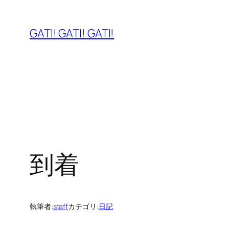
内
容
GATI! GATI! GATI!
を
ス
キ
ッ
プ
到着
執筆者:
staff
カテゴリ:
日記