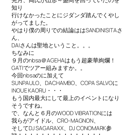
知り
行けなかったことにジダンダ踏んでくやし
がってました。
やはり僕の周りでの結論ははSANDINISITAさ
ん、
DAIさんは聖地ということ。。。
ちなみに
９月のnbsa＠AGEHAはもう超豪華絢爛！
GATIでツアー組みますか。。
今回nbsaのに加えて
SUNPAULO、DACHAMBO、COPA SALVOに
INOUE KAORU・・・
もう国内最大にして最上のイベントになり
そうですね。
で、なんと６月のWOOD VIBRATIONには
我らがアイドル、CRO-MAGNON、
そしてDJ SAGARAXX、DJ CONOMARK参