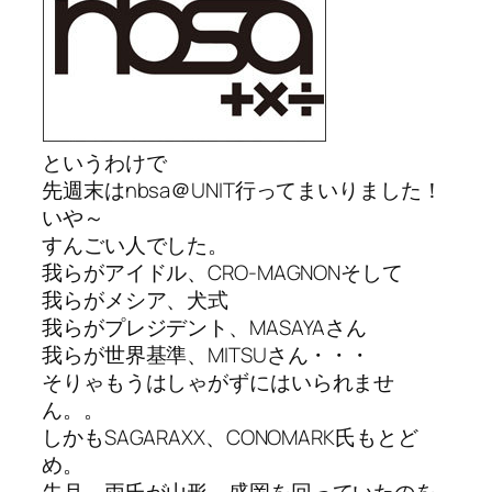
というわけで
先週末はnbsa＠UNIT行ってまいりました！
いや～
すんごい人でした。
我らがアイドル、CRO-MAGNONそして
我らがメシア、犬式
我らがプレジデント、MASAYAさん
我らが世界基準、MITSUさん・・・
そりゃもうはしゃがずにはいられませ
ん。。
しかもSAGARAXX、CONOMARK氏もとど
め。
先月、両氏が山形～盛岡を回っていたのを