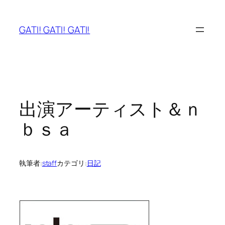
内
容
GATI! GATI! GATI!
を
ス
キ
ッ
プ
出演アーティスト＆ｎ
ｂｓａ
執筆者:
staff
カテゴリ:
日記