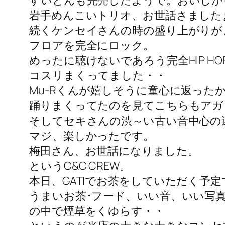
すいとんも完売したようで。おいしか
岩手めんこいトリオ、お世話さました
続くケンセイさんの時の盛り上がりが
フロアを完全にロック。
めったに聴けないであろう完全HIP H
コスリまくってました・・
Mu-Rくんが嬉しそうに童心に返った
踊りまくってたのを見てこちらもアガ
そしてセキさんの渋～い古い音中心の
マジ、楽しかったです。
梅田さん、お世話になりました。
というC&C CREW。
本日、GATIでお茶をしていただく予定
うまいお茶･フード、いい音、いい写
の中で煙草をくゆらす・・