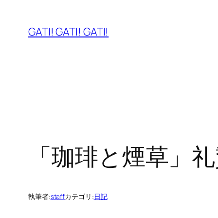
内
容
GATI! GATI! GATI!
を
ス
キ
ッ
プ
「珈琲と煙草」礼
執筆者:
staff
カテゴリ:
日記