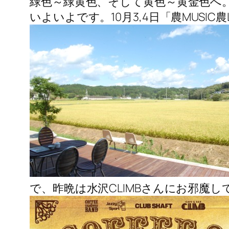
緑色～緑黄色、そして黄色～黄金色へ
いよいよです。10月3,4日「農MUSIC農L
で、昨晩は水沢CLIMBさんにお邪魔し