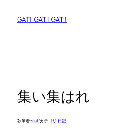
内
容
GATI! GATI! GATI!
を
ス
キ
ッ
プ
集い集はれ
執筆者:
staff
カテゴリ:
日記