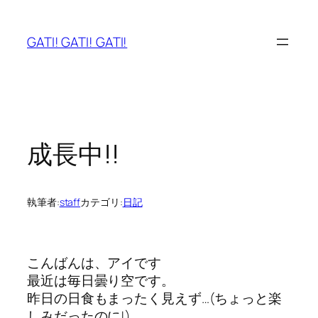
内
容
GATI! GATI! GATI!
を
ス
キ
ッ
プ
成長中!!
執筆者:
staff
カテゴリ:
日記
こんばんは、アイです
最近は毎日曇り空です。
昨日の日食もまったく見えず…(ちょっと楽
しみだったのに!)