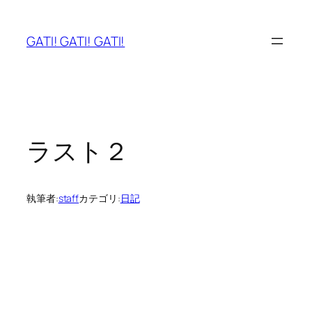
内
容
GATI! GATI! GATI!
を
ス
キ
ッ
プ
ラスト２
執筆者:
staff
カテゴリ:
日記